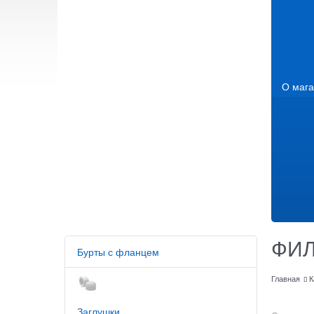
О мага
ФИ
Бурты с фланцем
Главная
К
Заглушки