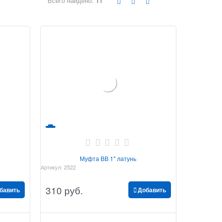
Всего найдено:
11
Муфта ВВ 1" латунь
Артикул:
2522
310
 руб.
бавить
Добавить