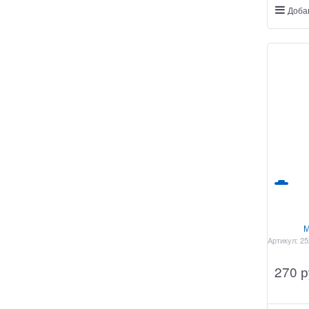
Доба
М
Артикул:
25
270
 р