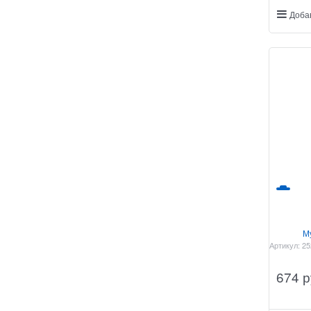
Доба
М
Артикул:
25
674
 р