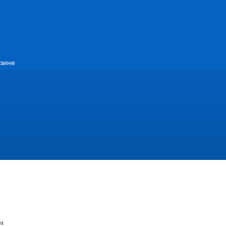
зине
м