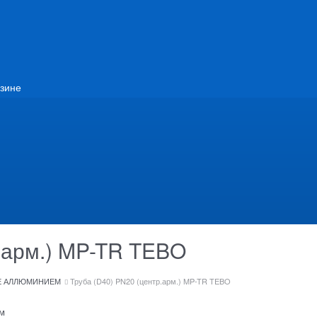
зине
.арм.) MP-TR TEBO
Е АЛЛЮМИНИЕМ
Труба (D40) PN20 (центр.арм.) MP-TR TEBO
м